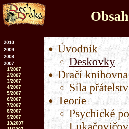
Obsah 
2010
Úvodník
2009
2008
Deskovky
2007
1/2007
Dračí knihovna
2/2007
3/2007
Síla přátelst
4/2007
5/2007
Teorie
6/2007
7/2007
Psychické po
8/2007
9/2007
Lukačovičov
10/2007