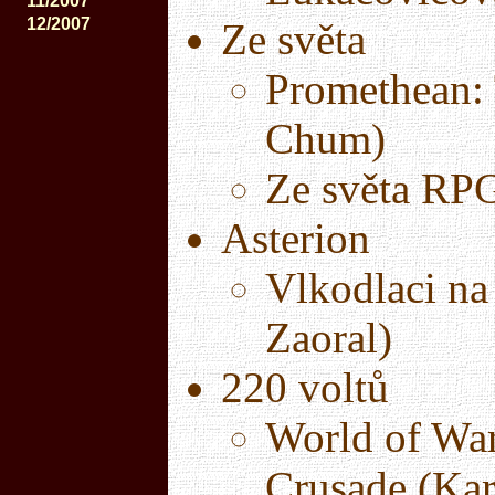
11/2007
12/2007
Ze světa
Promethean: 
Chum)
Ze světa RP
Asterion
Vlkodlaci na
Zaoral)
220 voltů
World of War
Crusade (Kar